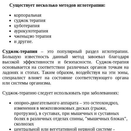
Существует несколько методов иглотерапии:
корпоральная
суджок терапия
цуботерапия
аурикулотерапия
чженьцзю терапия
и другие.
Суджок-терапия
– это популярный раздел иглотерапии.
Большую известность данный метод завоевал благодаря
высокой эффективности и безопасности. Суджок-терапия
основывается на соответствии различных органов точкам на
ладонях и стопах. Таким образом, воздействуя на эти зоны,
специалист влияет на состояние соответствующего органа
или системы организма.
Суджок-терапию следует использовать при заболеваниях:
опорно-двигательного аппарата – это остеохондроз,
изменения в межпозвонковых дисках (грыжи,
протрузии), в суставах, при мышечных и суставных
болях в различных отделах спины, "мышечных блоках",
сколиозах
центральной или вегетативной нервной системе -