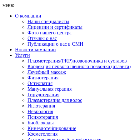
меню
О компании
Наши специалисты
Лицензии и сертификаты
Фото нашего центра
Отзывы о нас
Публикации о нас в СМИ
Новости компании
Услуги
Плазмотерапия(PRP)позвоночника и суставов
Коррекция первого шейного позвонка (атланта)
Лечебный массаж
Физиотерапия
Остеопатия
Мануальная терапия
Гирудотерапия
Плазмотерапия для волос
Иглотерапия
Неврология
Психотерапия
Биоблокады
Кинезиотейпирование
Косметология
Антицеллюлитный, лимфомассаж