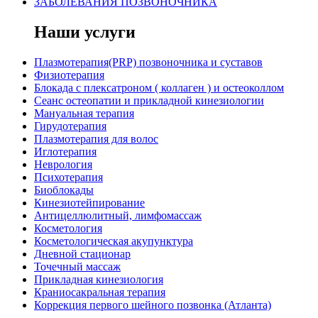
ЗАБОЛЕВАНИЯ ПОЗВОНОЧНИКА
Наши услуги
Плазмотерапия(PRP) позвоночника и суставов
Физиотерапия
Блокада с плексатроном ( коллаген ) и остеоколлом
Сеанс остеопатии и прикладной кинезиологии
Мануальная терапия
Гирудотерапия
Плазмотерапия для волос
Иглотерапия
Неврология
Психотерапия
Биоблокады
Кинезиотейпирование
Антицеллюлитный, лимфомассаж
Косметология
Косметологическая акупунктура
Дневной стационар
Точечный массаж
Прикладная кинезиология
Краниосакральная терапия
Коррекция первого шейного позвонка (Атланта)