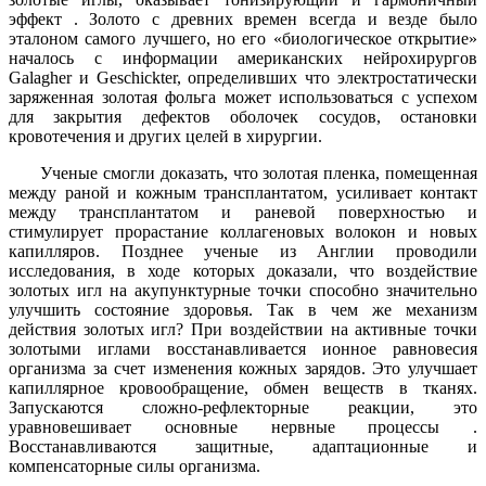
эффект . Золото с древних времен всегда и везде было
эталоном самого лучшего, но его «биологическое открытие»
началось с информации американских нейрохирургов
Galagher и Geschickter, определивших что электростатически
заряженная золотая фольга может использоваться с успехом
для закрытия дефектов оболочек сосудов, остановки
кровотечения и других целей в хирургии.
Ученые смогли доказать, что золотая пленка, помещенная
между раной и кожным трансплантатом, усиливает контакт
между трансплантатом и раневой поверхностью и
стимулирует прорастание коллагеновых волокон и новых
капилляров. Позднее ученые из Англии проводили
исследования, в ходе которых доказали, что воздействие
золотых игл на акупунктурные точки способно значительно
улучшить состояние здоровья. Так в чем же механизм
действия золотых игл? При воздействии на активные точки
золотыми иглами восстанавливается ионное равновесия
организма за счет изменения кожных зарядов. Это улучшает
капиллярное кровообращение, обмен веществ в тканях.
Запускаются сложно-рефлекторные реакции, это
уравновешивает основные нервные процессы .
Восстанавливаются защитные, адаптационные и
компенсаторные силы организма.