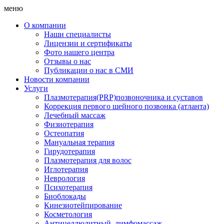
меню
О компании
Наши специалисты
Лицензии и сертификаты
Фото нашего центра
Отзывы о нас
Публикации о нас в СМИ
Новости компании
Услуги
Плазмотерапия(PRP)позвоночника и суставов
Коррекция первого шейного позвонка (атланта)
Лечебный массаж
Физиотерапия
Остеопатия
Мануальная терапия
Гирудотерапия
Плазмотерапия для волос
Иглотерапия
Неврология
Психотерапия
Биоблокады
Кинезиотейпирование
Косметология
Антицеллюлитный, лимфомассаж